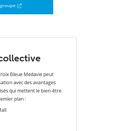
 groupe
collective
oix Bleue Medavie peut
sation avec des avantages
sés qui mettent le bien-être
emier plan :
all