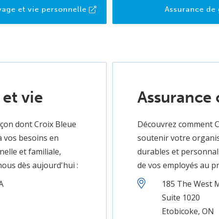
age et vie personnelle
Assurance de
et vie
Assurance 
açon dont Croix Bleue
Découvrez comment Cr
à vos besoins en
soutenir votre organi
lle et familiale,
durables et personnali
ous dès aujourd'hui :
de vos employés au pr
A
185 The West M
Suite 1020
Etobicoke, ON