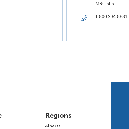
M9C 5L5
1 800 234-8881
e
Régions
Alberta