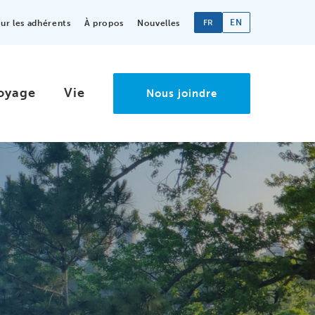
FR
EN
r les adhérents
À propos
Nouvelles
oyage
Vie
Nous joindre