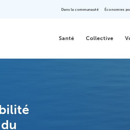
Dans la communauté
Économies pou
Santé
Collective
V
ilité
 du