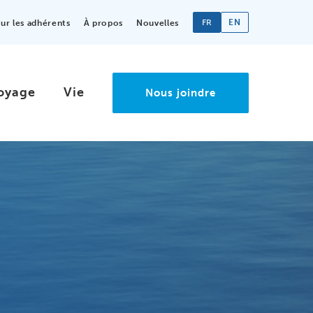
FR
EN
r les adhérents
À propos
Nouvelles
oyage
Vie
Nous joindre