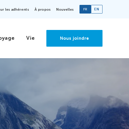
FR
EN
r les adhérents
À propos
Nouvelles
oyage
Vie
Nous joindre